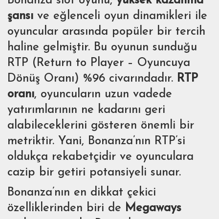
Bonanza slot oyunu,
yüksek kazanma
şansı
ve eğlenceli oyun dinamikleri ile
oyuncular arasında popüler bir tercih
haline gelmiştir. Bu oyunun sunduğu
RTP (Return to Player – Oyuncuya
Dönüş Oranı) %96 civarındadır.
RTP
oranı
, oyuncuların uzun vadede
yatırımlarının ne kadarını geri
alabileceklerini gösteren önemli bir
metriktir. Yani, Bonanza’nın RTP’si
oldukça rekabetçidir ve oyunculara
cazip bir getiri potansiyeli sunar.
Bonanza’nın en dikkat çekici
özelliklerinden biri de
Megaways