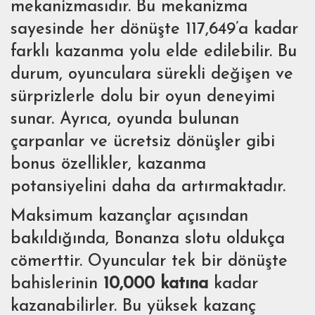
mekanizmasıdır. Bu mekanizma
sayesinde her dönüşte 117,649’a kadar
farklı kazanma yolu elde edilebilir. Bu
durum, oyunculara sürekli değişen ve
sürprizlerle dolu bir oyun deneyimi
sunar. Ayrıca, oyunda bulunan
çarpanlar ve ücretsiz dönüşler gibi
bonus özellikler, kazanma
potansiyelini daha da artırmaktadır.
Maksimum kazançlar açısından
bakıldığında, Bonanza slotu oldukça
cömerttir. Oyuncular tek bir dönüşte
bahislerinin
10,000 katına
kadar
kazanabilirler. Bu yüksek kazanç