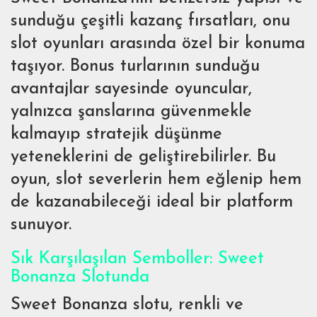
sunduğu çeşitli kazanç fırsatları, onu
slot oyunları arasında özel bir konuma
taşıyor. Bonus turlarının sunduğu
avantajlar sayesinde oyuncular,
yalnızca şanslarına güvenmekle
kalmayıp stratejik düşünme
yeteneklerini de geliştirebilirler. Bu
oyun, slot severlerin hem eğlenip hem
de kazanabileceği ideal bir platform
sunuyor.
Sık Karşılaşılan Semboller: Sweet
Bonanza Slotunda
Sweet Bonanza slotu, renkli ve