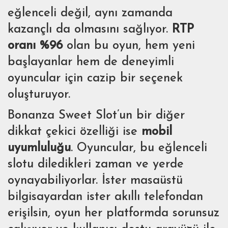
eğlenceli değil, aynı zamanda
kazançlı da olmasını sağlıyor.
RTP
oranı %96
olan bu oyun, hem yeni
başlayanlar hem de deneyimli
oyuncular için cazip bir seçenek
oluşturuyor.
Bonanza Sweet Slot’un bir diğer
dikkat çekici özelliği ise
mobil
uyumluluğu
. Oyuncular, bu eğlenceli
slotu diledikleri zaman ve yerde
oynayabiliyorlar. İster masaüstü
bilgisayardan ister akıllı telefondan
erişilsin, oyun her platformda sorunsuz