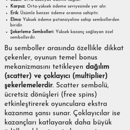
Karpuz
: Orta-yüksek ödeme seviyesinde yer alır.
Erik
: Üzümle benzer ödeme oranına sahiptir.
Elma
: Yüksek ödeme potansiyeline sahip sembollerden
biridir.
Şekerleme Sembolleri
: Yüksek kazanç sağlayan özel
sembollerdir.
Bu semboller arasında özellikle dikkat
çekenler, oyunun temel bonus
mekanizmasını tetikleyen
dağılım
(scatter) ve çoklayıcı (multiplier)
şekerlemelerdir
. Scatter sembolü,
ücretsiz dönüşleri (free spins)
etkinleştirerek oyunculara ekstra
kazanma şansı sunar. Çoklayıcılar ise
kazançları katlayarak daha büyük