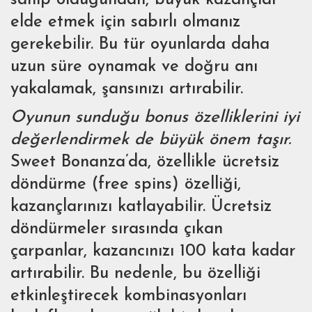
elde etmek için sabırlı olmanız
gerekebilir. Bu tür oyunlarda daha
uzun süre oynamak ve doğru anı
yakalamak, şansınızı artırabilir.
Oyunun sunduğu bonus özelliklerini iyi
değerlendirmek de büyük önem taşır.
Sweet Bonanza’da, özellikle ücretsiz
döndürme (free spins) özelliği,
kazançlarınızı katlayabilir. Ücretsiz
döndürmeler sırasında çıkan
çarpanlar, kazancınızı 100 kata kadar
artırabilir. Bu nedenle, bu özelliği
etkinleştirecek kombinasyonları