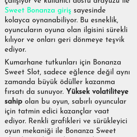
çalışıyor ve kullanıcı dostu arayüzü ile
Sweet Bonanza giriş
sayesinde
kolayca oynanabiliyor. Bu esneklik,
oyuncuların oyuna olan ilgisini sürekli
kılıyor ve onları geri dönmeye teşvik
ediyor.
Kumarhane tutkunları için Bonanza
Sweet Slot, sadece eğlence değil aynı
zamanda büyük ödüller kazanma
fırsatı da sunuyor.
Yüksek volatiliteye
sahip
olan bu oyun, sabırlı oyuncular
için tatmin edici kazançlar vaat
ediyor. Renkli grafikleri ve sürükleyici
oyun mekaniği ile Bonanza Sweet