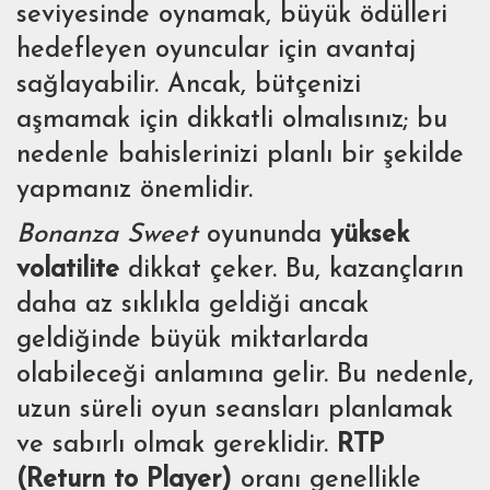
seviyesinde oynamak, büyük ödülleri
hedefleyen oyuncular için avantaj
sağlayabilir. Ancak, bütçenizi
aşmamak için dikkatli olmalısınız; bu
nedenle bahislerinizi planlı bir şekilde
yapmanız önemlidir.
Bonanza Sweet
oyununda
yüksek
volatilite
dikkat çeker. Bu, kazançların
daha az sıklıkla geldiği ancak
geldiğinde büyük miktarlarda
olabileceği anlamına gelir. Bu nedenle,
uzun süreli oyun seansları planlamak
ve sabırlı olmak gereklidir.
RTP
(Return to Player)
oranı genellikle