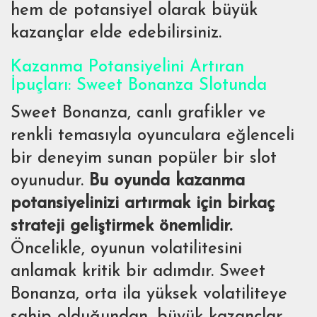
hem de potansiyel olarak büyük
kazançlar elde edebilirsiniz.
Kazanma Potansiyelini Artıran
İpuçları: Sweet Bonanza Slotunda
Sweet Bonanza, canlı grafikler ve
renkli temasıyla oyunculara eğlenceli
bir deneyim sunan popüler bir slot
oyunudur.
Bu oyunda kazanma
potansiyelinizi artırmak için birkaç
strateji geliştirmek önemlidir.
Öncelikle, oyunun volatilitesini
anlamak kritik bir adımdır. Sweet
Bonanza, orta ila yüksek volatiliteye
sahip olduğundan, büyük kazançlar