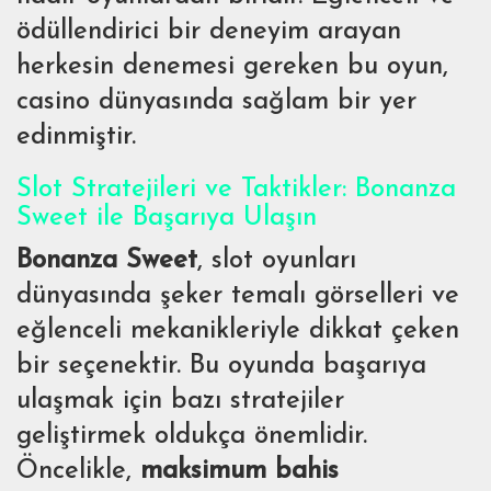
ödüllendirici bir deneyim arayan
herkesin denemesi gereken bu oyun,
casino dünyasında sağlam bir yer
edinmiştir.
Slot Stratejileri ve Taktikler: Bonanza
Sweet ile Başarıya Ulaşın
Bonanza Sweet
, slot oyunları
dünyasında şeker temalı görselleri ve
eğlenceli mekanikleriyle dikkat çeken
bir seçenektir. Bu oyunda başarıya
ulaşmak için bazı stratejiler
geliştirmek oldukça önemlidir.
Öncelikle,
maksimum bahis